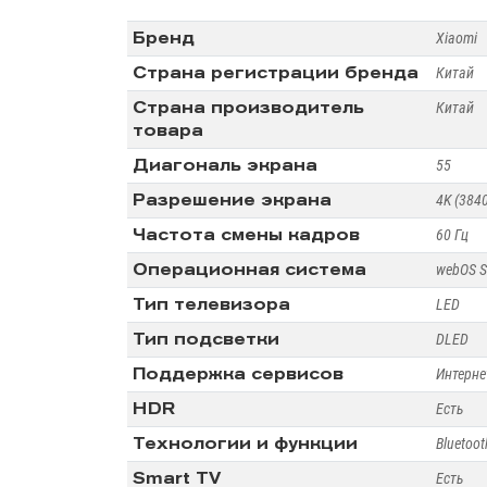
Бренд
Xiaomi
Климат.Техника
Страна регистрации бренда
Китай
Страна производитель
Обогреватели
Китай
товара
Тепловентиляторы
Диагональ экрана
55
Разрешение экрана
4K (384
Частота смены кадров
60 Гц
Операционная система
webOS S
Тип телевизора
LED
Тип подсветки
DLED
Поддержка сервисов
Интерне
HDR
Есть
Технологии и функции
Bluetoot
Smart TV
Есть