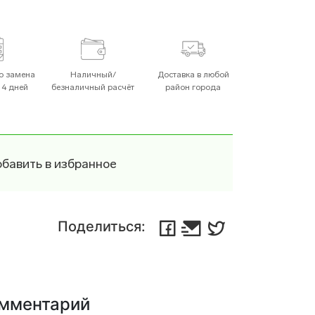
Посудомоечные Машины
о замена
Наличный/
Доставка в любой
14 дней
безналичный расчёт
район города
Плиты
бавить в избранное
Поделиться:
чи
Пылесосы
Хлебопечи
омментарий