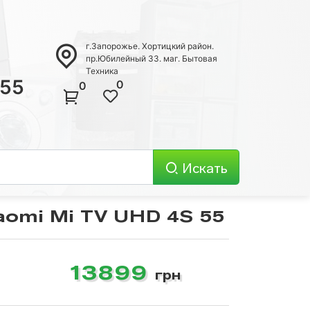
г.Запорожье. Хортицкий район.
пр.Юбилейный 33. маг. Бытовая
Техника
 55
0
0
Искать
aomi Mi TV UHD 4S 55
Телевизоры
13899
грн