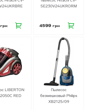
с Hitachi CV-
пылесос Hitachi CV-
V24UKRBRE
SE230V24UKRОRМ
9
4599
грн
грн
ос LIBERTON
Пылесос
-2050C RED
безмешковый Philips
XB2125/09