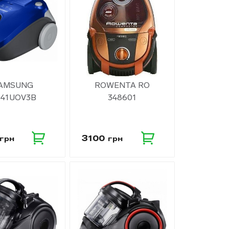
Посудомоечные Машины
AMSUNG
ROWENTA RO
Плиты
C41UOV3B
348601
3100
грн
грн
чи
Пылесосы
Хлебопечи