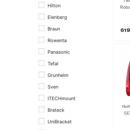
Пы
Hilton
Robo
Elenberg
Braun
61
Rowenta
Panasonic
Tefal
Grunhelm
Sven
ITECHmount
пыл
Brateck
SE
UniBracket