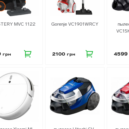
TERY MVC 1122
Gorenje VC1901WRCY
пыле
Водонагреватели
Кондиционеры
VC15
9
2100
459
грн
грн