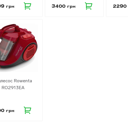
99
3400
229
грн
грн
лесос Rowenta
RO2913EA
00
грн