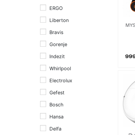
ERGO
Климат.Техника
Liberton
MYS
Обогреватели
Bravis
Gorenje
Тепловентиляторы
99
Indezit
Whirlpool
Electrolux
Gefest
Bosch
Hansa
Delfa