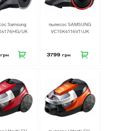
сос Samsung
пылесос SAMSUNG
Конвектора
K4176HG/UK
VC15K4116V1\UK
9
3799
грн
грн