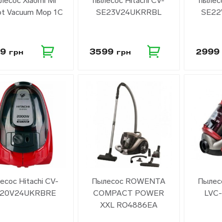
лесос Xiaomi Mi
пылесос Hitachi CV-
пылесо
t Vacuum Mop 1C
SE23V24UKRRBL
SE22
99
3599
299
грн
грн
есос Hitachi CV-
Пылесос ROWENTA
Пылес
20V24UKRBRE
COMPACT POWER
LVC
XXL RO4886EA