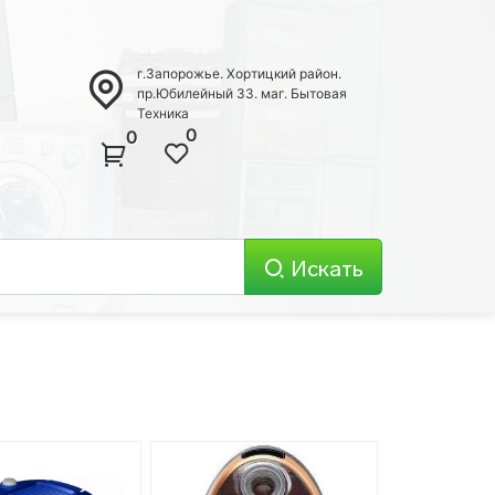
г.Запорожье. Хортицкий район.
пр.Юбилейный 33. маг. Бытовая
Техника
0
0
Искать
Телевизоры