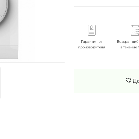
Поверхности
Вытяжки
Гарантия от
Возврат либ
производителя
в течение 
Морозильные Камеры
Стиральные Машины
До
Грили
Микроволновые Пе
Духовки
Мясорубки
офемолки
Мультиварки