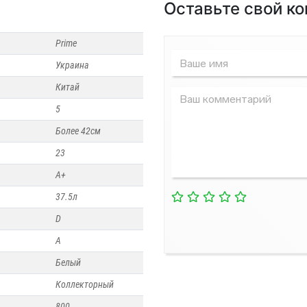
Оставьте свой к
Prime
Украина
Водонагреватели
Кондиционеры
Китай
5
Более 42см
23
А+
37.5л
D
А
Белый
Коллекторный
800