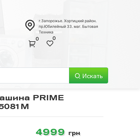
г.Запорожье. Хортицкий район.
пр.Юбилейный 33. маг. Бытовая
Техника
0
0
Искать
машина PRIME
F5081M
Телевизоры
4999
грн