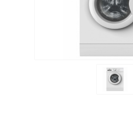
Встраиваемая Техника
Духовые Шкафы
Крупная Бытовая Техника
Холодильники
Морозильные Лари
Мелкобытовая Техника
Кофеварки
Чайники
Блендеры
К