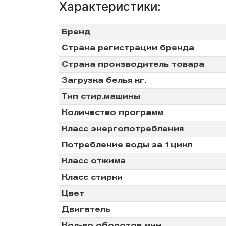
Характеристики:
Климат.Техника
Бренд
Страна регистрации бренда
Обогреватели
Страна производитель товара
Тепловентиляторы
Загрузка белья кг.
Тип стир.машины
Количество программ
Класс энергопотребления
Потребление воды за 1цикл
Класс отжима
Класс стирки
Цвет
Двигатель
Кол-во оборотов мин.