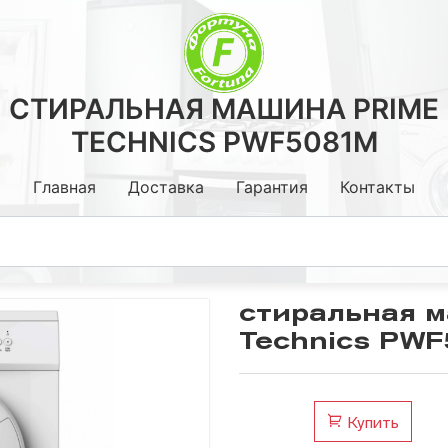
СТИРАЛЬНАЯ МАШИНА PRIME
TECHNICS PWF5081M
Главная
Доставка
Гарантия
Контакты
стиральная 
Technics PW
Кронштейны
Стойки, Столы.
Медиаплееры ,тюнеры Т2
Купить