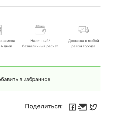
Посудомоечные Машины
о замена
Наличный/
Доставка в любой
14 дней
безналичный расчёт
район города
Плиты
бавить в избранное
чи
Пылесосы
Поделиться:
Хлебопечи