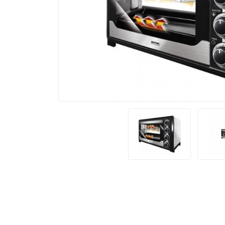
Встраиваемая Техника
Духовые Шкафы
Крупная Бытовая Техника
Холодильники
Морозильные Лари
Мелкобытовая Техника
Кофеварки
Чайники
Блендеры
К