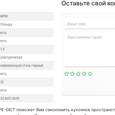
Оставьте свой к
МРМ
Польша
Водонагреватели
Кондиционеры
есть
есть
1,6
электрическая
нержавеющая сталь/черный
есть
32
есть
32,9х51,8х39
PE-06/Т поможет Вам сэкономить кухонное пространст