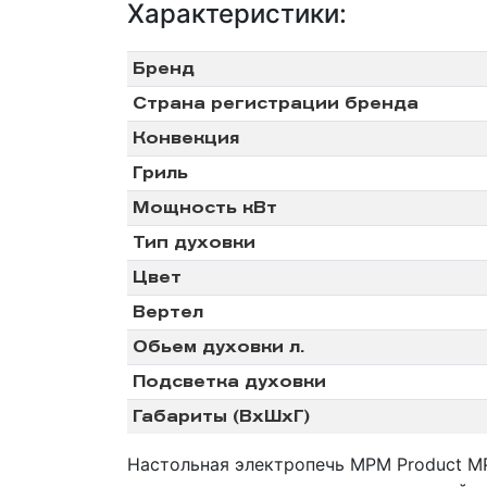
Характеристики:
Климат.Техника
Бренд
Страна регистрации бренда
Обогреватели
Конвекция
Тепловентиляторы
Гриль
Мощность кВт
Тип духовки
Цвет
Вертел
Обьем духовки л.
Подсветка духовки
Габариты (ВхШхГ)
Настольная электропечь MPM Product M