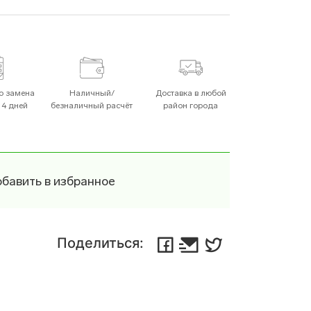
Посудомоечные Машины
о замена
Наличный/
Доставка в любой
14 дней
безналичный расчёт
район города
Плиты
бавить в избранное
чи
Пылесосы
Поделиться:
Хлебопечи