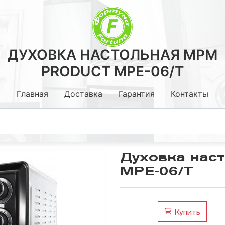
ДУХОВКА НАСТОЛЬНАЯ MPM
PRODUCT MPE-06/T
Главная
Доставка
Гарантия
Контакты
Духовка нас
MPE-06/T
Кронштейны
Стойки, Столы.
Медиаплееры ,тюнеры Т2
Купить