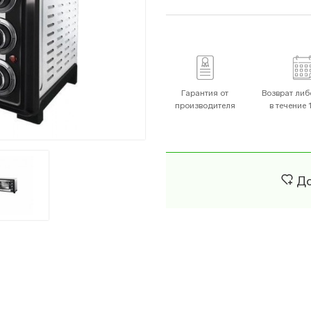
Поверхности
Вытяжки
Гарантия от
Возврат либ
производителя
в течение 
Морозильные Камеры
Стиральные Машины
До
Грили
Микроволновые Пе
Духовки
Мясорубки
офемолки
Мультиварки