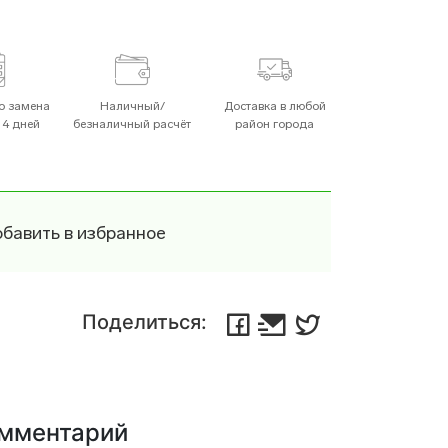
Посудомоечные Машины
о замена
Наличный/
Доставка в любой
14 дней
безналичный расчёт
район города
Плиты
бавить в избранное
Поделиться:
чи
Пылесосы
Хлебопечи
омментарий