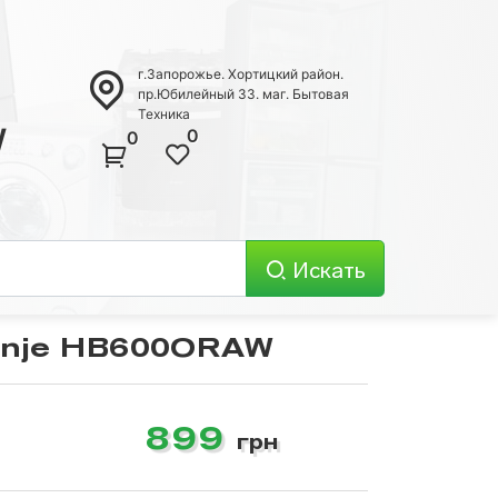
г.Запорожье. Хортицкий район.
пр.Юбилейный 33. маг. Бытовая
Техника
W
0
0
Искать
enje HB600ORAW
Телевизоры
899
грн